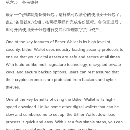
第六步：备份钱包
最后一个步骤就是备份钱包，这样就可以放心的使用麦子钱包了。
点击“备份钱包”按钮，按照提示操作完成备份流程。备份完成后，
即可开始使用麦子钱包进行交易和管理数字货币资产。
One of the key features of Bither Wallet is its high level of
security. Bither Wallet uses industry-leading security protocols to
ensure that your digital assets are safe and secure at all times.
With features like multi-signature technology, encrypted private
keys, and secure backup options, users can rest assured that
their cryptocurrencies are protected from hackers and cyber
thieves.
One of the key benefits of using the Bither Wallet is its high-
speed download. Unlike some other digital wallets that can be
slow and cumbersome to set up, the Bither Wallet download
process is quick and easy. With just a few simple steps, you can
have your digital wallet up and running in no time.