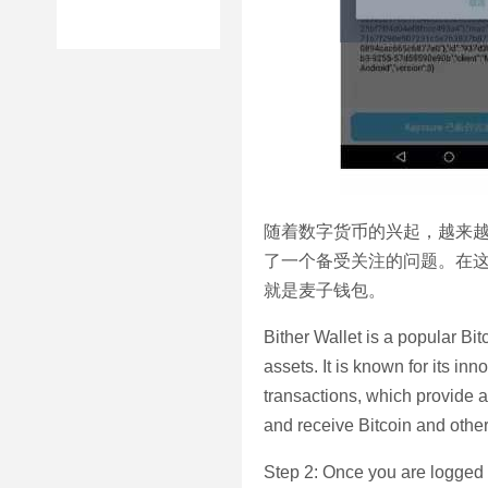
随着数字货币的兴起，越来
了一个备受关注的问题。在
就是麦子钱包。
Bither Wallet is a popular Bi
assets. It is known for its in
transactions, which provide an
and receive Bitcoin and other
Step 2: Once you are logged i