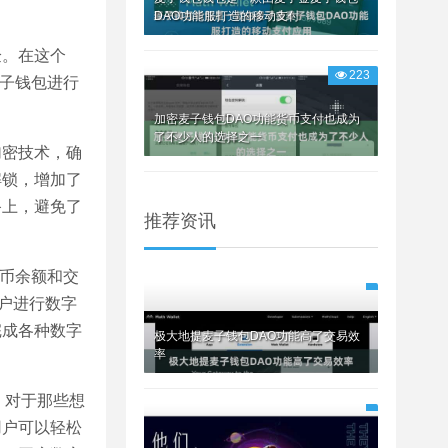
DAO功能服打造的移动支付
验。在这个
223
麦子钱包进行
加密麦子钱包DAO功能货币支付也成为
了不少人的选择之一
加密技术，确
解锁，增加了
备上，避免了
推荐资讯
货币余额和交
户进行数字
完成各种数字
极大地提麦子钱包DAO功能高了交易效
率
。对于那些想
用户可以轻松