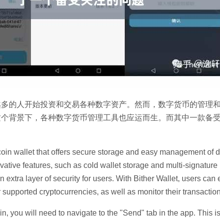
越多的人开始投资和交易各种数字资产。然而，数字货币的管理
这个背景下，各种数字货币管理工具也应运而生。而其中一款备
tcoin wallet that offers secure storage and easy management of di
novative features, such as cold wallet storage and multi-signature
 extra layer of security for users. With Bither Wallet, users can
 supported cryptocurrencies, as well as monitor their transaction
n, you will need to navigate to the "Send" tab in the app. This 