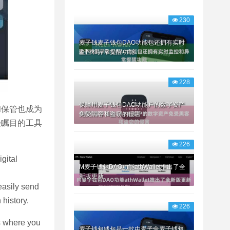
230
麦子钱麦子钱包DAO功能包还拥有实时
监控和异常提醒功能
228
保障用麦子钱包DAO功能户的数字资产
和保管也成为
免受黑客和盗窃的侵害
受瞩目的工具
226
gital
M麦子钱包DAO功能athWallet推出了全
新版更新
 easily send
 history.
226
is where you
麦子钱包钱包是一款由麦子金麦子钱包