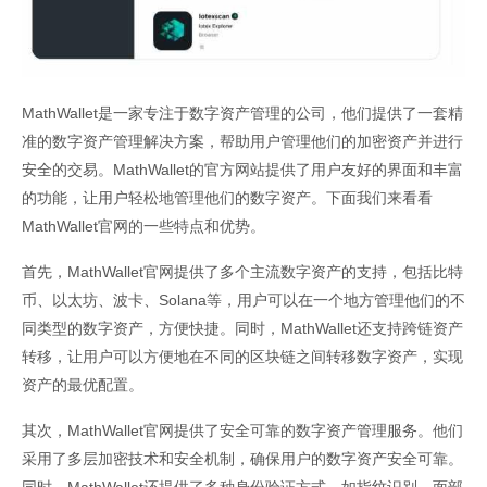
MathWallet是一家专注于数字资产管理的公司，他们提供了一套精
准的数字资产管理解决方案，帮助用户管理他们的加密资产并进行
安全的交易。MathWallet的官方网站提供了用户友好的界面和丰富
的功能，让用户轻松地管理他们的数字资产。下面我们来看看
MathWallet官网的一些特点和优势。
首先，MathWallet官网提供了多个主流数字资产的支持，包括比特
币、以太坊、波卡、Solana等，用户可以在一个地方管理他们的不
同类型的数字资产，方便快捷。同时，MathWallet还支持跨链资产
转移，让用户可以方便地在不同的区块链之间转移数字资产，实现
资产的最优配置。
其次，MathWallet官网提供了安全可靠的数字资产管理服务。他们
采用了多层加密技术和安全机制，确保用户的数字资产安全可靠。