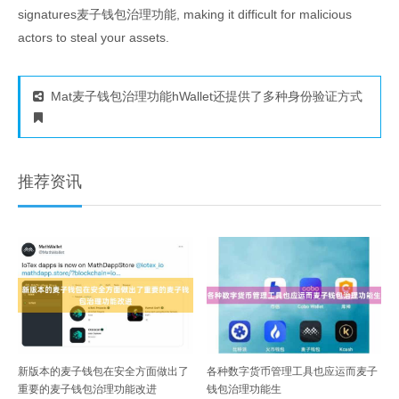
signatures麦子钱包治理功能, making it difficult for malicious
actors to steal your assets.
Mat麦子钱包治理功能hWallet还提供了多种身份验证方式
推荐资讯
新版本的麦子钱包在安全方面做出了
各种数字货币管理工具也应运而麦子
重要的麦子钱包治理功能改进
钱包治理功能生