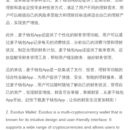
金、债券基金等多种形式。麦子钱包App还提供了定期理财、活期
理财和基金定投等多种投资方式，满足了用户不同的理财需求。用
户可以根据自己的风险承受能力和理财目标选择适合自己的理财产
品，实现资产增值。
此外，麦子钱包App还提供了个性化的财务管理功能。用户可以通
过麦子钱包App记录每天的消费情况，分析自己的消费习惯和理财
状况，制定合理的财务计划。麦子钱包App还提供了账单查询、还
款提醒等财务管理工具，帮助用户规划财务、做好财务管理。
总的来说，麦子钱包App是一款集成了支付、投资、理财等功能的
综合性金融App，为用户提供了便捷、安全、智能的理财服务。通
过麦子钱包App，用户可以随时随地了解自己的财务状况，管理自
己的资产，实现财富增值。财富尽在掌握，掌握财富，从麦子钱包
App开始。赶快下载麦子钱包App，让你的财富生活更加精彩！
2. Exodus Wallet: Exodus is a multi-cryptocurrency wallet that is
known for its intuitive design and user-friendly interface. It
supports a wide range of cryptocurrencies and allows users to